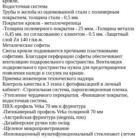
кровли.
Водосточная система
Трубы и желоба из оцинкованной стали с полимерным
покрытием, толщина стали - 0,5 мм.
Покрытие кровли - металлочерепица
-Толщина полимерного покрытия - 25 мкм. -Толщина металла
- 0,45 мм. по согласованию с клиентом - 0.5 мм. -Защитный
слой Zn 140 г/кв.м.
Металические софиты
Свесы кровли подшиваются прочными пластиковыми
софитами. Благодаря перфорации софиты обеспечивают
вентиляцию подкровельного пространства. Вентиляция
подкровельного пространства нужна для предотвращения
появления наледи и сосулек на крыше.
Приемка инженером технического надзора
Контроль качества в 3 этапа с фотофиксацией в личный
кабинет: -Стропильная система, пароизоляционная пленка.
-Утепление чердачного перекрытия. -Финишное покрытие,
водосточная система.
ПВХ-профиль Veka 70 мм и фурнитура
-Пятикамерный профиль Veka толщиной 70 мм
-Австрийская фурнитура (siegenia, roto)
-Дизайнерские ручки roto swing
-Щелевое микропроветривание
-Инновационный мультифункциональный стеклопакет (летом