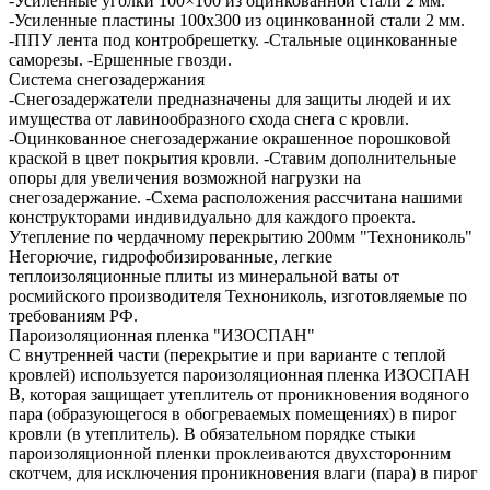
-Усиленные уголки 100×100 из оцинкованной стали 2 мм.
-Усиленные пластины 100х300 из оцинкованной стали 2 мм.
-ППУ лента под контробрешетку. -Стальные оцинкованные
саморезы. -Ершенные гвозди.
Система снегозадержания
-Снегозадержатели предназначены для защиты людей и их
имущества от лавинообразного схода снега с кровли.
-Оцинкованное снегозадержание окрашенное порошковой
краской в цвет покрытия кровли. -Ставим дополнительные
опоры для увеличения возможной нагрузки на
снегозадержание. -Схема расположения рассчитана нашими
конструкторами индивидуально для каждого проекта.
Утепление по чердачному перекрытию 200мм "Технониколь"
Негорючие, гидрофобизированные, легкие
теплоизоляционные плиты из минеральной ваты от
росмийского производителя Технониколь, изготовляемые по
требованиям РФ.
Пароизоляционная пленка "ИЗОСПАН"
С внутренней части (перекрытие и при варианте с теплой
кровлей) используется пароизоляционная пленка ИЗОСПАН
В, которая защищает утеплитель от проникновения водяного
пара (образующегося в обогреваемых помещениях) в пирог
кровли (в утеплитель). В обязательном порядке стыки
пароизоляционной пленки проклеиваются двухсторонним
скотчем, для исключения проникновения влаги (пара) в пирог