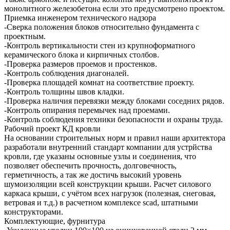
монолитного железобетона если это предусмотрено проектом.
Приемка инженером технического надзора
-Сверка положения блоков относительно фундамента с
проектным.
-Контроль вертикальности стен из крупноформатного
керамического блока и кирпичных столбов.
-Проверка размеров проемов и простенков.
-Контроль соблюдения диагоналей.
-Проверка площадей комнат на соответствие проекту.
-Контроль толщины швов кладки.
-Проверка наличия перевязки между блоками соседних рядов.
-Контроль опирания перемычек над проемами.
-Контроль соблюдения техники безопасности и охраны труда.
Рабочий проект КД кровли
На основании строительных норм и правил наши архитектора
разработали внутренний стандарт компании для устрйства
кровли, где указаны основные узлы и соединения, что
позволяет обеспечить прочность, долговечность,
герметичность, а так же достичь высокий уровень
шумоизоляции всей конструкции крыши. Расчет силового
каркаса крыши, с учётом всех нагрузок (полезная, снеговая,
ветровая и т.д.) в расчетном комплексе scad, штатными
конструкторами.
Комплектующие, фурнитура