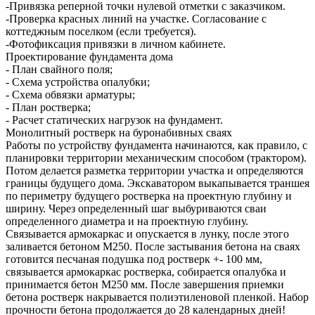
-Привязка реперной точки нулевой отметки с заказчиком.
-Проверка красных линий на участке. Согласование с
коттеджным поселком (если требуется).
-Фотофиксация привязки в личном кабинете.
Проектирование фундамента дома
- План свайного поля;
- Схема устройства опалубки;
- Схема обвязки арматуры;
- План ростверка;
- Расчет статических нагрузок на фундамент.
Монолитный ростверк на буронабивных сваях
Работы по устройству фундамента начинаются, как правило, с
планировки территории механическим способом (трактором).
Потом делается разметка территории участка и определяются
границы будущего дома. Экскаватором выкапывается траншея
по периметру будущего ростверка на проектную глубину и
ширину. Через определенный шаг выбуриваются сваи
определенного диаметра и на проектную глубину.
Связывается армокаркас и опускается в лунку, после этого
заливается бетоном М250. После застывания бетона на сваях
готовится песчаная подушка под ростверк +- 100 мм,
связывается армокаркас ростверка, собирается опалубка и
принимается бетон М250 мм. После завершения приемки
бетона ростверк накрывается полиэтиленовой пленкой. Набор
прочности бетона продолжается до 28 календарных дней!