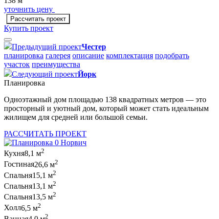
138 м
уточнить цену
Рассчитать проект
Купить проект
Предыдущий проект
Честер
планировка
галерея
описание
комплектация
подобрать
участок
преимущества
Следующий проект
Йорк
Планировка
Одноэтажный дом площадью 138 квадратных метров — это
просторный и уютный дом, который может стать идеальным
жилищем для средней или большой семьи.
РАССЧИТАТЬ ПРОЕКТ
2
Кухня
8,1 м
2
Гостиная
26,6 м
2
Спальня
15,1 м
2
Спальня
13,1 м
2
Спальня
13,5 м
2
Холл
6,5 м
2
Ванная
4,0 м