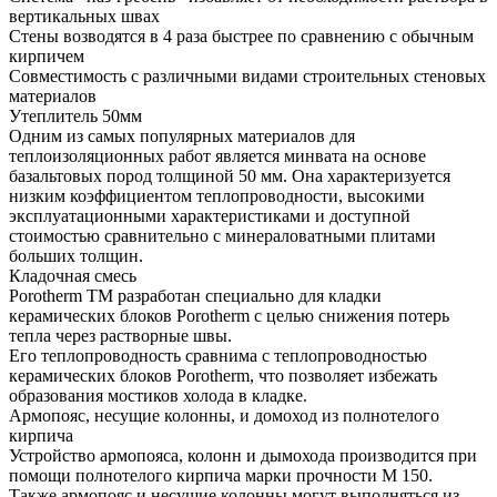
вертикальных швах
Стены возводятся в 4 раза быстрее по сравнению с обычным
кирпичем
Совместимость с различными видами строительных стеновых
материалов
Утеплитель 50мм
Одним из самых популярных материалов для
теплоизоляционных работ является минвата на основе
базальтовых пород толщиной 50 мм. Она характеризуется
низким коэффициентом теплопроводности, высокими
эксплуатационными характеристиками и доступной
стоимостью сравнительно с минераловатными плитами
больших толщин.
Кладочная смесь
Porotherm TM разработан специально для кладки
керамических блоков Porotherm с целью снижения потерь
тепла через растворные швы.
Его теплопроводность сравнима с теплопроводностью
керамических блоков Porotherm, что позволяет избежать
образования мостиков холода в кладке.
Армопояс, несущие колонны, и домоход из полнотелого
кирпича
Устройство армопояса, колонн и дымохода производится при
помощи полнотелого кирпича марки прочности М 150.
Также армопояс и несущие колонны могут выполняться из