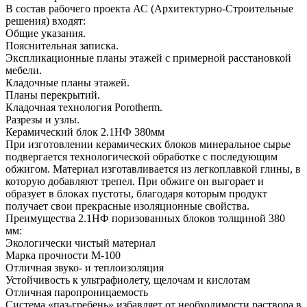
В состав рабочего проекта АС (Архитектурно-Строительные
решения) входят:
Общие указания.
Пояснительная записка.
Экспликационные планы этажей с примерной расстановкой
мебели.
Кладочные планы этажей.
Планы перекрытий.
Кладочная технология Porotherm.
Разрезы и узлы.
Керамический блок 2.1НФ 380мм
При изготовлении керамических блоков минеральное сырье
подвергается технологической обработке с последующим
обжигом. Материал изготавливается из легкоплавкой глины, в
которую добавляют трепел. При обжиге он выгорает и
образует в блоках пустоты, благодаря которым продукт
получает свои прекрасные изоляционные свойства.
Преимущества 2.1НФ поризованных блоков толщиной 380
мм:
Экологически чистый материал
Марка прочности М-100
Отличная звуко- и теплоизоляция
Устойчивость к ультрафиолету, щелочам и кислотам
Отличная паропроницаемость
Система «паз-гребень» избавляет от необходимости раствора в