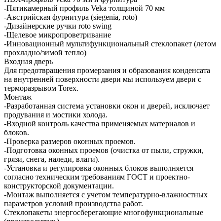
-Пятикамерный профиль Veka толщиной 70 мм
-Австрийская фурнитура (siegenia, roto)
-Дизайнерские ручки roto swing
-Щелевое микропроветривание
-Инновационный мультифункциональный стеклопакет (летом
прохладно/зимой тепло)
Входная дверь
Для предотвращения промерзания и образования конденсата
на внутренней поверхности двери мы используем двери с
терморазрывом Torex.
Монтаж
-Разработанная система установки окон и дверей, исключает
продувания и мостики холода.
-Входной контроль качества применяемых материалов и
блоков.
-Проверка размеров оконных проемов.
-Подготовка оконных проемов (очистка от пыли, стружки,
грязи, снега, наледи, влаги).
-Установка и регулировка оконных блоков выполняется
согласно техническим требованиям ГОСТ и проектно-
конструкторской документации.
-Монтаж выполняется с учетом температурно-влажностных
параметров условий производства работ.
Стеклопакеты энергосберегающие многофункциональные