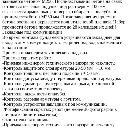
заливается бетоном М250. После застывания бетона на сваях
готовится песчаная подушка под ростверк +- 100 мм,
связывается армокаркас ростверка, собирается опалубка и
принимается бетон М250 мм. После завершения приемки
бетона ростверк накрывается полиэтиленовой пленкой. Набор
прочности бетона продолжается до 28 календарных дней!
Закладные под коммуникации
Во время монтажа фундамента устраиваются закладные для
ввода в дом коммуникаций: электричества, водоснабжения и
канализации.
Приемка инженером технического надзора
Приемка скрытых работ:
-Приемка инженером технического надзора по чек-листу.
-Контроль защитного слоя арматуры 20-50 мм +- 10 мм.
-Контроль толщины песчаной подсыпки +-50 мм.
-Контроль допуска между стержнями продольной арматуры.
-Контроль диаметра арматуры, шага каркаса, технологий
вязки на соответствие проекту.
-Контроль надежности опалубки.
-Контроль разрыва арматуры с грунтом.
-Контроль устройства закладных под коммуникации.
-Фотофиксация скрытых работ (не менее 30 фотографий в
личном кабинете заказчика).
Окончательная приемка:
-Приемка инженером технического надзора по чек-листу.