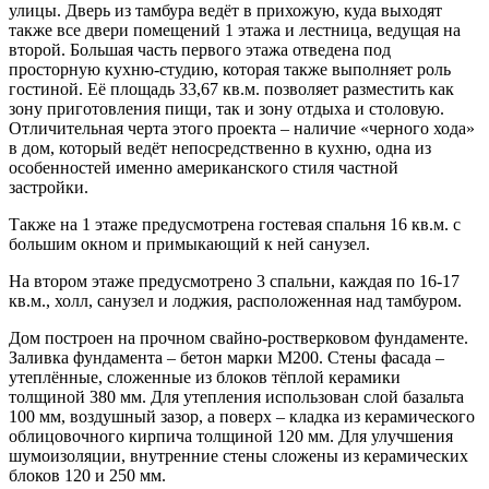
улицы. Дверь из тамбура ведёт в прихожую, куда выходят
также все двери помещений 1 этажа и лестница, ведущая на
второй. Большая часть первого этажа отведена под
просторную кухню-студию, которая также выполняет роль
гостиной. Её площадь 33,67 кв.м. позволяет разместить как
зону приготовления пищи, так и зону отдыха и столовую.
Отличительная черта этого проекта – наличие «черного хода»
в дом, который ведёт непосредственно в кухню, одна из
особенностей именно американского стиля частной
застройки.
Также на 1 этаже предусмотрена гостевая спальня 16 кв.м. с
большим окном и примыкающий к ней санузел.
На втором этаже предусмотрено 3 спальни, каждая по 16-17
кв.м., холл, санузел и лоджия, расположенная над тамбуром.
Дом построен на прочном свайно-ростверковом фундаменте.
Заливка фундамента – бетон марки М200. Стены фасада –
утеплённые, сложенные из блоков тёплой керамики
толщиной 380 мм. Для утепления использован слой базальта
100 мм, воздушный зазор, а поверх – кладка из керамического
облицовочного кирпича толщиной 120 мм. Для улучшения
шумоизоляции, внутренние стены сложены из керамических
блоков 120 и 250 мм.