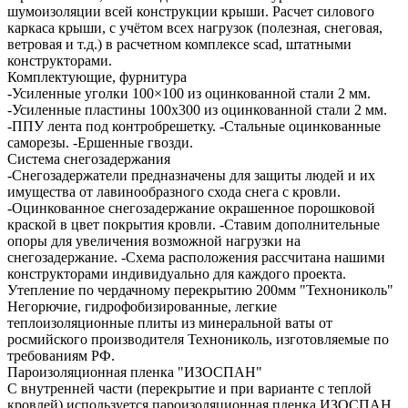
шумоизоляции всей конструкции крыши. Расчет силового
каркаса крыши, с учётом всех нагрузок (полезная, снеговая,
ветровая и т.д.) в расчетном комплексе scad, штатными
конструкторами.
Комплектующие, фурнитура
-Усиленные уголки 100×100 из оцинкованной стали 2 мм.
-Усиленные пластины 100х300 из оцинкованной стали 2 мм.
-ППУ лента под контробрешетку. -Стальные оцинкованные
саморезы. -Ершенные гвозди.
Система снегозадержания
-Снегозадержатели предназначены для защиты людей и их
имущества от лавинообразного схода снега с кровли.
-Оцинкованное снегозадержание окрашенное порошковой
краской в цвет покрытия кровли. -Ставим дополнительные
опоры для увеличения возможной нагрузки на
снегозадержание. -Схема расположения рассчитана нашими
конструкторами индивидуально для каждого проекта.
Утепление по чердачному перекрытию 200мм "Технониколь"
Негорючие, гидрофобизированные, легкие
теплоизоляционные плиты из минеральной ваты от
росмийского производителя Технониколь, изготовляемые по
требованиям РФ.
Пароизоляционная пленка "ИЗОСПАН"
С внутренней части (перекрытие и при варианте с теплой
кровлей) используется пароизоляционная пленка ИЗОСПАН