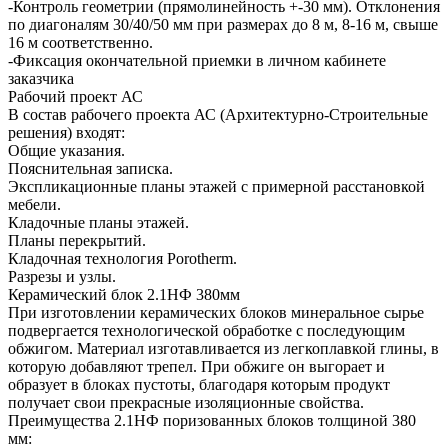
-Контроль геометрии (прямолинейность +-30 мм). Отклонения
по диагоналям 30/40/50 мм при размерах до 8 м, 8-16 м, свыше
16 м соответственно.
-Фиксация окончательной приемки в личном кабинете
заказчика
Рабочий проект АС
В состав рабочего проекта АС (Архитектурно-Строительные
решения) входят:
Общие указания.
Пояснительная записка.
Экспликационные планы этажей с примерной расстановкой
мебели.
Кладочные планы этажей.
Планы перекрытий.
Кладочная технология Porotherm.
Разрезы и узлы.
Керамический блок 2.1НФ 380мм
При изготовлении керамических блоков минеральное сырье
подвергается технологической обработке с последующим
обжигом. Материал изготавливается из легкоплавкой глины, в
которую добавляют трепел. При обжиге он выгорает и
образует в блоках пустоты, благодаря которым продукт
получает свои прекрасные изоляционные свойства.
Преимущества 2.1НФ поризованных блоков толщиной 380
мм: