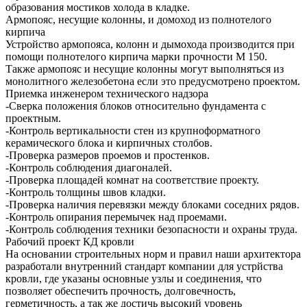
образования мостиков холода в кладке.
Армопояс, несущие колонны, и домоход из полнотелого
кирпича
Устройство армопояса, колонн и дымохода производится при
помощи полнотелого кирпича марки прочности М 150.
Также армопояс и несущие колонны могут выполняться из
монолитного железобетона если это предусмотрено проектом.
Приемка инженером технического надзора
-Сверка положения блоков относительно фундамента с
проектным.
-Контроль вертикальности стен из крупноформатного
керамического блока и кирпичных столбов.
-Проверка размеров проемов и простенков.
-Контроль соблюдения диагоналей.
-Проверка площадей комнат на соответствие проекту.
-Контроль толщины швов кладки.
-Проверка наличия перевязки между блоками соседних рядов.
-Контроль опирания перемычек над проемами.
-Контроль соблюдения техники безопасности и охраны труда.
Рабочий проект КД кровли
На основании строительных норм и правил наши архитектора
разработали внутренний стандарт компании для устрйства
кровли, где указаны основные узлы и соединения, что
позволяет обеспечить прочность, долговечность,
герметичность, а так же достичь высокий уровень