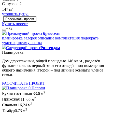
Санузлов
2
2
147 м
уточнить цену
Рассчитать проект
Купить проект
+72
Предыдущий проект
Брюссель
планировка
галерея
описание
комплектация
подобрать
участок
преимущества
Следующий проект
Роттердам
Планировка
Дом двухэтажный, общей площадью 146 кв.м., разделён
функционально: первый этаж его отведён под помещения
общего назначения, второй – под личные комнаты членов
семьи.
РАССЧИТАТЬ ПРОЕКТ
2
Кухня-гостинная
33,6 м
2
Прихожая
11, 05 м
2
Спальня
16,24 м
2
Тамбур
6,73 м