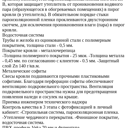
В, которая защищает утеплитель от проникновения водяного
пара (образующегося в обогреваемых помещениях) в пирог
кровли (в утеплитель). В обязательном порядке стыки
пароизоляционной пленки проклеиваются двухсторонним
скотчем, для исключения проникновения влаги (пара) в пирог
кровли.
Водосточная система
Трубы и желоба из оцинкованной стали с полимерным
покрытием, толщина стали - 0,5 мм.
Покрытие кровли - металлочерепица
-Толщина полимерного покрытия - 25 мкм. -Толщина металла
- 0,45 мм. по согласованию с клиентом - 0.5 мм. -Защитный
слой Zn 140 г/кв.м.
Металические софиты
Свесы кровли подшиваются прочными пластиковыми
софитами. Благодаря перфорации софиты обеспечивают
вентиляцию подкровельного пространства. Вентиляция
подкровельного пространства нужна для предотвращения
появления наледи и сосулек на крыше.
Приемка инженером технического надзора
Контроль качества в 3 этапа с фотофиксацией в личный
кабинет: -Стропильная система, пароизоляционная пленка.
-Утепление чердачного перекрытия. -Финишное покрытие,
водосточная система.
ПВХ-профиль Veka 70 мм и фурнитура