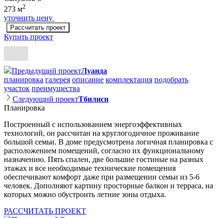
2
273 м
уточнить цену
Рассчитать проект
Купить проект
Предыдущий проект
Луанда
планировка
галерея
описание
комплектация
подобрать
участок
преимущества
Следующий проект
Тбилиси
Планировка
Построенный с использованием энергоэффективных
технологий, он рассчитан на круглогодичное проживание
большой семьи. В доме предусмотрена логичная планировка с
расположением помещений, согласно их функциональному
назначению. Пять спален, две большие гостиные на разных
этажах и все необходимые технические помещения
обеспечивают комфорт даже при размещении семьи из 5-6
человек. Дополняют картину просторные балкон и терраса, на
которых можно обустроить летние зоны отдыха.
РАССЧИТАТЬ ПРОЕКТ