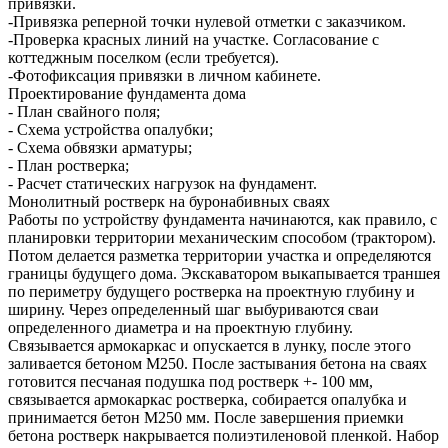
привязки.
-Привязка реперной точки нулевой отметки с заказчиком.
-Проверка красных линий на участке. Согласование с
коттеджным поселком (если требуется).
-Фотофиксация привязки в личном кабинете.
Проектирование фундамента дома
- План свайного поля;
- Схема устройства опалубки;
- Схема обвязки арматуры;
- План ростверка;
- Расчет статических нагрузок на фундамент.
Монолитный ростверк на буронабивных сваях
Работы по устройству фундамента начинаются, как правило, с
планировки территории механическим способом (трактором).
Потом делается разметка территории участка и определяются
границы будущего дома. Экскаватором выкапывается траншея
по периметру будущего ростверка на проектную глубину и
ширину. Через определенный шаг выбуриваются сваи
определенного диаметра и на проектную глубину.
Связывается армокаркас и опускается в лунку, после этого
заливается бетоном М250. После застывания бетона на сваях
готовится песчаная подушка под ростверк +- 100 мм,
связывается армокаркас ростверка, собирается опалубка и
принимается бетон М250 мм. После завершения приемки
бетона ростверк накрывается полиэтиленовой пленкой. Набор