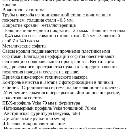
кровли.
Водосточная система
Трубы и желоба из оцинкованной стали с полимерным
покрытием, толщина стали - 0,5 мм.
Покрытие кровли - металлочерепица
-Толщина полимерного покрытия - 25 мкм. -Толщина металла
- 0,45 мм. по согласованию с клиентом - 0.5 мм. -Защитный
слой Zn 140 г/кв.м.
Металические софиты
Свесы кровли подшиваются прочными пластиковыми
софитами. Благодаря перфорации софиты обеспечивают
вентиляцию подкровельного пространства. Вентиляция
подкровельного пространства нужна для предотвращения
появления наледи и сосулек на крыше.
Приемка инженером технического надзора
Контроль качества в 3 этапа с фотофиксацией в личный
кабинет: -Стропильная система, пароизоляционная пленка.
-Утепление чердачного перекрытия. -Финишное покрытие,
водосточная система.
ПВХ-профиль Veka 70 мм и фурнитура
-Пятикамерный профиль Veka толщиной 70 мм
-Австрийская фурнитура (siegenia, roto)
-Дизайнерские ручки roto swing
-Щелевое микропроветривание
-Инновационный мультифункциональный стеклопакет (летом