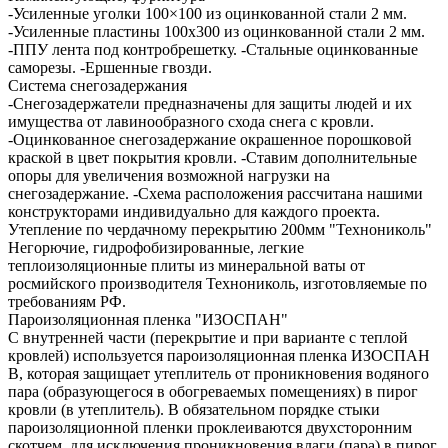
-Усиленные уголки 100×100 из оцинкованной стали 2 мм.
-Усиленные пластины 100х300 из оцинкованной стали 2 мм.
-ППУ лента под контробрешетку. -Стальные оцинкованные
саморезы. -Ершенные гвозди.
Система снегозадержания
-Снегозадержатели предназначены для защиты людей и их
имущества от лавинообразного схода снега с кровли.
-Оцинкованное снегозадержание окрашенное порошковой
краской в цвет покрытия кровли. -Ставим дополнительные
опоры для увеличения возможной нагрузки на
снегозадержание. -Схема расположения рассчитана нашими
конструкторами индивидуально для каждого проекта.
Утепление по чердачному перекрытию 200мм "Технониколь"
Негорючие, гидрофобизированные, легкие
теплоизоляционные плиты из минеральной ваты от
росмийского производителя Технониколь, изготовляемые по
требованиям РФ.
Пароизоляционная пленка "ИЗОСПАН"
С внутренней части (перекрытие и при варианте с теплой
кровлей) используется пароизоляционная пленка ИЗОСПАН
В, которая защищает утеплитель от проникновения водяного
пара (образующегося в обогреваемых помещениях) в пирог
кровли (в утеплитель). В обязательном порядке стыки
пароизоляционной пленки проклеиваются двухсторонним
скотчем, для исключения проникновения влаги (пара) в пирог