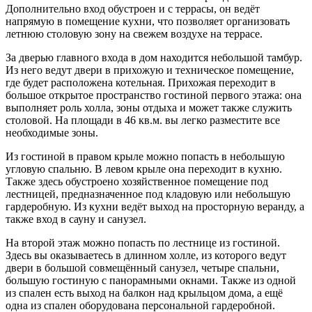
Дополнительно вход обустроен и с террасы, он ведёт
напрямую в помещение кухни, что позволяет организовать
летнюю столовую зону на свежем воздухе на террасе.
За дверью главного входа в дом находится небольшой тамбур.
Из него ведут двери в прихожую и техническое помещение,
где будет расположена котельная. Прихожая переходит в
большое открытое пространство гостиной первого этажа: она
выполняет роль холла, зоны отдыха и может также служить
столовой. На площади в 46 кв.м. вы легко разместите все
необходимые зоны.
Из гостиной в правом крыле можно попасть в небольшую
угловую спальню. В левом крыле она переходит в кухню.
Также здесь обустроено хозяйственное помещение под
лестницей, предназначенное под кладовую или небольшую
гардеробную. Из кухни ведёт выход на просторную веранду, а
также вход в сауну и санузел.
На второй этаж можно попасть по лестнице из гостиной.
Здесь вы оказываетесь в длинном холле, из которого ведут
двери в большой совмещённый санузел, четыре спальни,
большую гостиную с панорамными окнами. Также из одной
из спален есть выход на балкон над крыльцом дома, а ещё
одна из спален оборудована персональной гардеробной.