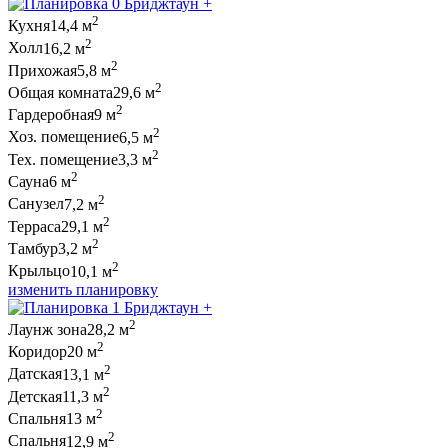
2
Кухня
14,4 м
2
Холл
16,2 м
2
Прихожая
5,8 м
2
Общая комната
29,6 м
2
Гардеробная
9 м
2
Хоз. помещение
6,5 м
2
Тех. помещение
3,3 м
2
Сауна
6 м
2
Санузел
7,2 м
2
Терраса
29,1 м
2
Тамбур
3,2 м
2
Крыльцо
10,1 м
изменить планировку
2
Лаунж зона
28,2 м
2
Коридор
20 м
2
Датская
13,1 м
2
Детская
11,3 м
2
Спальня
13 м
2
Спальня
12,9 м