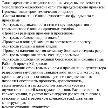
Также армопояс и несущие колонны могут выполняться из
монолитного железобетона если это предусмотрено проектом.
Приемка инженером технического надзора
-Сверка положения блоков относительно фундамента с
проектным.
-Контроль вертикальности стен из крупноформатного
керамического блока и кирпичных столбов.
-Проверка размеров проемов и простенков.
-Контроль соблюдения диагоналей.
-Проверка площадей комнат на соответствие проекту.
-Контроль толщины швов кладки.
-Проверка наличия перевязки между блоками соседних рядов.
-Контроль опирания перемычек над проемами.
-Контроль соблюдения техники безопасности и охраны труда.
Рабочий проект КД кровли
На основании строительных норм и правил наши архитектора
разработали внутренний стандарт компании для устрйства
кровли, где указаны основные узлы и соединения, что
позволяет обеспечить прочность, долговечность,
герметичность, а так же достичь высокий уровень
шумоизоляции всей конструкции крыши. Расчет силового
каркаса крыши, с учётом всех нагрузок (полезная, снеговая,
ветровая и т.д.) в расчетном комплексе scad, штатными
конструкторами.
Комплектующие, фурнитура