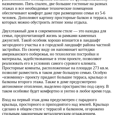
назначению. Пять спален, две большие гостиные на разных
этажах и все необходимые технические помещения
обеспечивают комфорт даже при размещении семьи из 5-6
человек. Дополняют картину просторные балкон и терраса, на
которых можно обустроить летние зоны отдыха.
Двухэтажный дом в современном стиле — это находка для
семьи, предпочитающей жизнь за рамками каменных
джунглей. Такой особняк хорошо впишется в ландшафт
загородного участка и в городской ландшафт района частной
застройки. По своему виду он напоминает коттеджи
американского побережья, но технологии постройки и
материалы, задействованные в этом проекте, позволяют
реализовать его в условиях самого сурового климата.
Просторные комнаты, расположенные на площади 273 кв.м.
позволят разместить в таком доме большую семью. Особую
«изюминку» проекту придают большие терраса, крыльцо и
балконы второго этажа. Также в доме предусмотрено
автономное отопление, выделено пространство под сауну. В
таком особняке будет комфортно и уютно в любое время года.
Вход на первый этаж дома предусмотрен с парадного
крыльца, просторного и приподнятого над землей. Крыльцо
сделано в общем стиле с террасой и балконом, огорожено
стильным лаконичным металлическим ограждением.