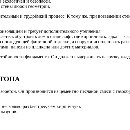
 экологичен и безопасен.
ь стены любой геометрии.
ительный и трудоёмкий процесс. К тому же, при возведении стен
лоизоляцией и требует дополнительного утепления.
раетесь обустроить дом в стиле лофт, где кирпичная кладка — ча
я последующей финишной отделки, а снаружи использовать разл
ами, панели из планкена или других материалов.
стойчивости фундамента. Он должен выдерживать нагрузку кладк
ЕТОНА
азобетон. Он производится из цементно-песчаной смеси с газо
 несколько раз быстрее, чем кирпичную.
грызунов.