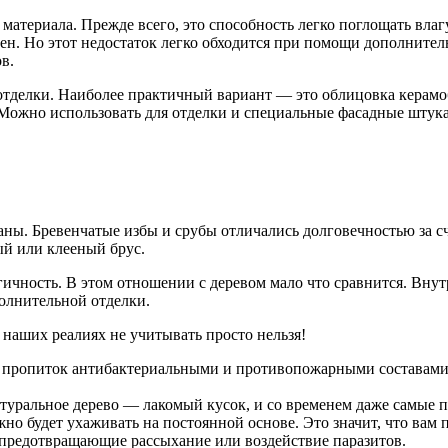
материала. Прежде всего, это способность легко поглощать влаг
ен. Но этот недостаток легко обходится при помощи дополнител
в.
тделки. Наиболее практичный вариант — это облицовка керамо
 Можно использовать для отделки и специальные фасадные штука
ны. Бревенчатые избы и срубы отличались долговечностью за сч
ый или клееный брус.
гичность. В этом отношении с деревом мало что сравнится. Внут
полнительной отделки.
 наших реалиях не учитывать просто нельзя!
пропиток антибактериальными и противопожарными составами о
туральное дерево — лакомый кусок, и со временем даже самые п
жно будет ухаживать на постоянной основе. Это значит, что вам 
предотвращающие рассыхание или воздействие паразитов.