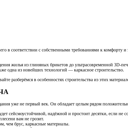
 его в соответствии с собственными требованиями к комфорту и 
дения жилья из глиняных брикетов до ультрасовременной 3D-пе
также одна из новейших технологий — каркасное строительство.
йте разберёмся в особенностях строительства из этих материало
ЧА
дания уже не первый век. Он обладает целым рядом положитель
удет сейсмоустойчивой, надёжной и простоит десятки, если не со
лесени вам не грозит.
м, чем брус, каркасные материалы.