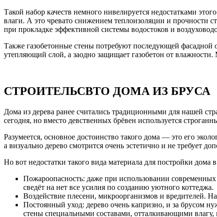
Такой набор качеств немного нивелируется недостатками этого 
влаги. А это чревато снижением теплоизоляции и прочности ст
при прокладке эффективной системы водостоков и воздуховодо
Также газобетонные стены потребуют последующей фасадной о
утепляющий слой, а заодно защищает газобетон от влажности.
СТРОИТЕЛЬСВТО ДОМА ИЗ БРУСА
Дома из дерева ранее считались традиционными для нашей стра
сегодня, но вместо девственных брёвен используется строганн
Разумеется, основное достоинство такого дома — это его эколо
а визуально дерево смотрится очень эстетично и не требует до
Но вот недостатки такого вида материала для постройки дома в
Пожароопасность: даже при использовании современных 
сведёт на нет все усилия по созданию уютного коттеджа.
Воздействие плесени, микроорганизмов и вредителей. На
Постоянный уход: дерево очень капризно, и за брусом ну
стены специальными составами, отталкивающими влагу, 