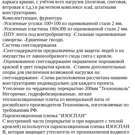
каркаса крыши, с учётом всех нагрузок (полезная, снеговая,
ветровая и т.д.) в расчетном комплексе scad, штатными
конструкторами.
Комплектующие, фурнитура
-Усиленные уголки 100×100 из оцинкованной стали 2 мм.
-Усиленные пластины 100х300 из оцинкованной стали 2 мм.
-ППУ лента под контробрешетку. -Стальные оцинкованные
саморезы. -Ершенные гвозди.
Система снегозадержания
-Снегозадержатели предназначены для защиты людей и их
имущества от лавинообразного схода снега с кровли.
-Оцинкованное снегозадержание окрашенное порошковой
краской в цвет покрытия кровли. -Ставим дополнительные
опоры для увеличения возможной нагрузки на
снегозадержание. -Схема расположения рассчитана нашими
конструкторами индивидуально для каждого проекта.
Утепление по чердачному перекрытию 200мм "Технониколь"
Негорючие, гидрофобизированные, легкие
теплоизоляционные плиты из минеральной ваты от
росмийского производителя Технониколь, изготовляемые по
требованиям РФ.
Пароизоляционная пленка "ИЗОСПАН"
С внутренней части (перекрытие и при варианте с теплой
кровлей) используется пароизоляционная пленка ИЗОСПАН
В, которая защищает утеплитель от проникновения водяного