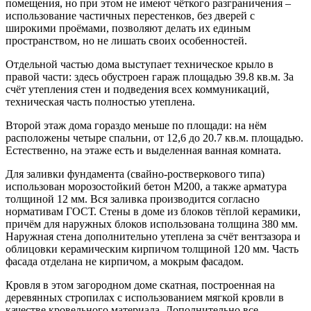
помещения, но при этом не имеют чёткого разграничения –
использование частичных перестенков, без дверей с
широкими проёмами, позволяют делать их единым
пространством, но не лишать своих особенностей.
Отдельной частью дома выступает техническое крыло в
правой части: здесь обустроен гараж площадью 39.8 кв.м. За
счёт утепления стен и подведения всех коммуникаций,
техническая часть полностью утеплена.
Второй этаж дома гораздо меньше по площади: на нём
расположены четыре спальни, от 12,6 до 20.7 кв.м. площадью.
Естественно, на этаже есть и выделенная ванная комната.
Для заливки фундамента (свайно-ростверкового типа)
использован морозостойкий бетон М200, а также арматура
толщиной 12 мм. Вся заливка производится согласно
нормативам ГОСТ. Стены в доме из блоков тёплой керамики,
причём для наружных блоков использована толщина 380 мм.
Наружная стена дополнительно утеплена за счёт вентзазора и
облицовки керамическим кирпичом толщиной 120 мм. Часть
фасада отделана не кирпичом, а мокрым фасадом.
Кровля в этом загородном доме скатная, построенная на
деревянных стропилах с использованием мягкой кровли в
качестве кровельного материала. Дополнительно все