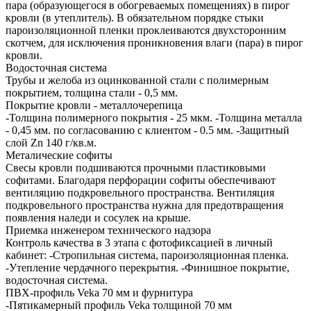
пара (образующегося в обогреваемых помещениях) в пирог
кровли (в утеплитель). В обязательном порядке стыки
пароизоляционной пленки проклеиваются двухсторонним
скотчем, для исключения проникновения влаги (пара) в пирог
кровли.
Водосточная система
Трубы и желоба из оцинкованной стали с полимерным
покрытием, толщина стали - 0,5 мм.
Покрытие кровли - металлочерепица
-Толщина полимерного покрытия - 25 мкм. -Толщина металла
- 0,45 мм. по согласованию с клиентом - 0.5 мм. -Защитный
слой Zn 140 г/кв.м.
Металические софиты
Свесы кровли подшиваются прочными пластиковыми
софитами. Благодаря перфорации софиты обеспечивают
вентиляцию подкровельного пространства. Вентиляция
подкровельного пространства нужна для предотвращения
появления наледи и сосулек на крыше.
Приемка инженером технического надзора
Контроль качества в 3 этапа с фотофиксацией в личный
кабинет: -Стропильная система, пароизоляционная пленка.
-Утепление чердачного перекрытия. -Финишное покрытие,
водосточная система.
ПВХ-профиль Veka 70 мм и фурнитура
-Пятикамерный профиль Veka толщиной 70 мм