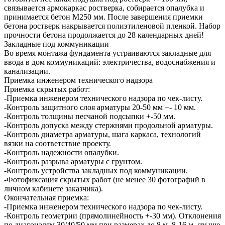
связывается армокаркас ростверка, собирается опалубка и
принимается бетон М250 мм. После завершения приемки
бетона ростверк накрывается полиэтиленовой пленкой. Набор
прочности бетона продолжается до 28 календарных дней!
Закладные под коммуникации
Во время монтажа фундамента устраиваются закладные для
ввода в дом коммуникаций: электричества, водоснабжения и
канализации.
Приемка инженером технического надзора
Приемка скрытых работ:
-Приемка инженером технического надзора по чек-листу.
-Контроль защитного слоя арматуры 20-50 мм +- 10 мм.
-Контроль толщины песчаной подсыпки +-50 мм.
-Контроль допуска между стержнями продольной арматуры.
-Контроль диаметра арматуры, шага каркаса, технологий
вязки на соответствие проекту.
-Контроль надежности опалубки.
-Контроль разрыва арматуры с грунтом.
-Контроль устройства закладных под коммуникации.
-Фотофиксация скрытых работ (не менее 30 фотографий в
личном кабинете заказчика).
Окончательная приемка:
-Приемка инженером технического надзора по чек-листу.
-Контроль геометрии (прямолинейность +-30 мм). Отклонения
по диагоналям 30/40/50 мм при размерах до 8 м, 8-16 м, свыше