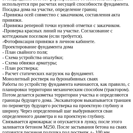
используется при расчетах несущей способности фундамента.
Посадка дома на участке, определение границ
-Привязка осей совместно с заказчиком, составления акта
привязки.
-Привязка реперной точки нулевой отметки с заказчиком.
-Проверка красных линий на участке. Согласование с
коттеджным поселком (если требуется).
-Фотофиксация привязки в личном кабинете.
Проектирование фундамента дома
- План свайного поля;
- Схема устройства опалубки;
- Схема обвязки арматуры;
- План ростверка;
- Расчет статических нагрузок на фундамент.
Монолитный ростверк на буронабивных сваях
Работы по устройству фундамента начинаются, как правило, с
планировки территории механическим способом (трактором).
Потом делается разметка территории участка и определяются
границы будущего дома. Экскаватором выкапывается траншея
по периметру будущего ростверка на проектную глубину и
ширину. Через определенный шаг выбуриваются сваи
определенного диаметра и на проектную глубину.
Связывается армокаркас и опускается в лунку, после этого
заливается бетоном М250. После застывания бетона на сваях
готовится песчаная подушка под ростверк +- 100 мм,