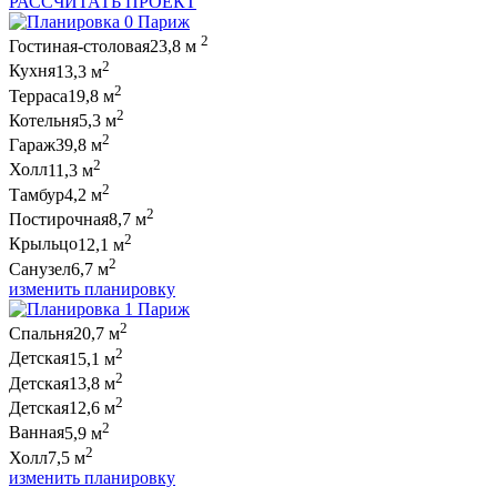
РАССЧИТАТЬ ПРОЕКТ
2
Гостиная-столовая
23,8 м
2
Кухня
13,3 м
2
Терраса
19,8 м
2
Котельня
5,3 м
2
Гараж
39,8 м
2
Холл
11,3 м
2
Тамбур
4,2 м
2
Постирочная
8,7 м
2
Крыльцо
12,1 м
2
Санузел
6,7 м
изменить планировку
2
Спальня
20,7 м
2
Детская
15,1 м
2
Детская
13,8 м
2
Детская
12,6 м
2
Ванная
5,9 м
2
Холл
7,5 м
изменить планировку