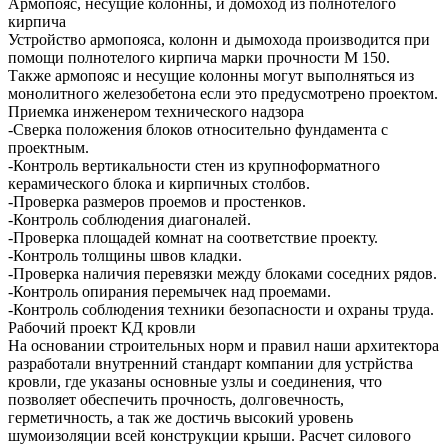
Армопояс, несущие колонны, и домоход из полнотелого
кирпича
Устройство армопояса, колонн и дымохода производится при
помощи полнотелого кирпича марки прочности М 150.
Также армопояс и несущие колонны могут выполняться из
монолитного железобетона если это предусмотрено проектом.
Приемка инженером технического надзора
-Сверка положения блоков относительно фундамента с
проектным.
-Контроль вертикальности стен из крупноформатного
керамического блока и кирпичных столбов.
-Проверка размеров проемов и простенков.
-Контроль соблюдения диагоналей.
-Проверка площадей комнат на соответствие проекту.
-Контроль толщины швов кладки.
-Проверка наличия перевязки между блоками соседних рядов.
-Контроль опирания перемычек над проемами.
-Контроль соблюдения техники безопасности и охраны труда.
Рабочий проект КД кровли
На основании строительных норм и правил наши архитектора
разработали внутренний стандарт компании для устрйства
кровли, где указаны основные узлы и соединения, что
позволяет обеспечить прочность, долговечность,
герметичность, а так же достичь высокий уровень
шумоизоляции всей конструкции крыши. Расчет силового