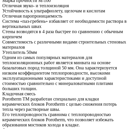
Марка прочности М-100
Отличная звуко- и теплоизоляция
Устойчивость к ультрафиолету, щелочам и кислотам
Отличная паропроницаемость
Система «паз-гребень» избавляет от необходимости раствора в
вертикальных швах
Стены возводятся в 4 раза быстрее по сравнению с обычным
кирпичем
Совместимость с различными видами строительных стеновых
материалов
Утеплитель 50мм
Одним из самых популярных материалов для
теплоизоляционных работ является минвата на основе
базальтовых пород толщиной 50 мм. Она характеризуется
низким коэффициентом теплопроводности, высокими
эксплуатационными характеристиками и доступной
стоимостью сравнительно с минераловатными плитами
больших толщин.
Кладочная смесь
Porotherm TM разработан специально для кладки
керамических блоков Porotherm с целью снижения потерь
тепла через растворные швы.
Его теплопроводность сравнима с теплопроводностью
керамических блоков Porotherm, что позволяет избежать
образования мостиков холода в кладке.