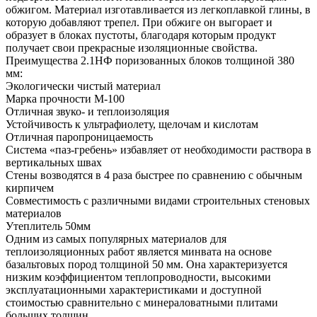
обжигом. Материал изготавливается из легкоплавкой глины, в
которую добавляют трепел. При обжиге он выгорает и
образует в блоках пустоты, благодаря которым продукт
получает свои прекрасные изоляционные свойства.
Преимущества 2.1НФ поризованных блоков толщиной 380
мм:
Экологически чистый материал
Марка прочности М-100
Отличная звуко- и теплоизоляция
Устойчивость к ультрафиолету, щелочам и кислотам
Отличная паропроницаемость
Система «паз-гребень» избавляет от необходимости раствора в
вертикальных швах
Стены возводятся в 4 раза быстрее по сравнению с обычным
кирпичем
Совместимость с различными видами строительных стеновых
материалов
Утеплитель 50мм
Одним из самых популярных материалов для
теплоизоляционных работ является минвата на основе
базальтовых пород толщиной 50 мм. Она характеризуется
низким коэффициентом теплопроводности, высокими
эксплуатационными характеристиками и доступной
стоимостью сравнительно с минераловатными плитами
больших толщин.