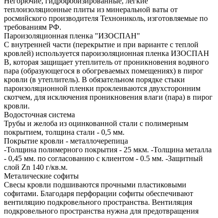
Негорючие, гидрофобизированные, легкие
теплоизоляционные плиты из минеральной ваты от
росмийского производителя Технониколь, изготовляемые по
требованиям РФ.
Пароизоляционная пленка "ИЗОСПАН"
С внутренней части (перекрытие и при варианте с теплой
кровлей) используется пароизоляционная пленка ИЗОСПАН
В, которая защищает утеплитель от проникновения водяного
пара (образующегося в обогреваемых помещениях) в пирог
кровли (в утеплитель). В обязательном порядке стыки
пароизоляционной пленки проклеиваются двухсторонним
скотчем, для исключения проникновения влаги (пара) в пирог
кровли.
Водосточная система
Трубы и желоба из оцинкованной стали с полимерным
покрытием, толщина стали - 0,5 мм.
Покрытие кровли - металлочерепица
-Толщина полимерного покрытия - 25 мкм. -Толщина металла
- 0,45 мм. по согласованию с клиентом - 0.5 мм. -Защитный
слой Zn 140 г/кв.м.
Металические софиты
Свесы кровли подшиваются прочными пластиковыми
софитами. Благодаря перфорации софиты обеспечивают
вентиляцию подкровельного пространства. Вентиляция
подкровельного пространства нужна для предотвращения