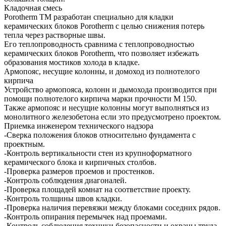
Кладочная смесь
Porotherm TM разработан специально для кладки
керамических блоков Porotherm с целью снижения потерь
тепла через растворные швы.
Его теплопроводность сравнима с теплопроводностью
керамических блоков Porotherm, что позволяет избежать
образования мостиков холода в кладке.
Армопояс, несущие колонны, и домоход из полнотелого
кирпича
Устройство армопояса, колонн и дымохода производится при
помощи полнотелого кирпича марки прочности М 150.
Также армопояс и несущие колонны могут выполняться из
монолитного железобетона если это предусмотрено проектом.
Приемка инженером технического надзора
-Сверка положения блоков относительно фундамента с
проектным.
-Контроль вертикальности стен из крупноформатного
керамического блока и кирпичных столбов.
-Проверка размеров проемов и простенков.
-Контроль соблюдения диагоналей.
-Проверка площадей комнат на соответствие проекту.
-Контроль толщины швов кладки.
-Проверка наличия перевязки между блоками соседних рядов.
-Контроль опирания перемычек над проемами.
-Контроль соблюдения техники безопасности и охраны труда.