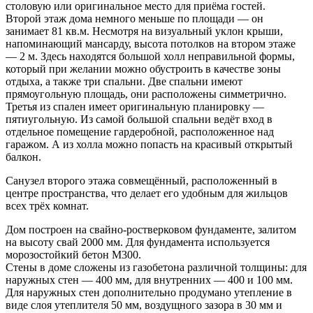
столовую или оригинальное место для приёма гостей.
Второй этаж дома немного меньше по площади — он
занимает 81 кв.м. Несмотря на визуальный уклон крыши,
напоминающий мансарду, высота потолков на втором этаже
— 2 м. Здесь находятся большой холл неправильной формы,
который при желании можно обустроить в качестве зоны
отдыха, а также три спальни. Две спальни имеют
прямоугольную площадь, они расположены симметрично.
Третья из спален имеет оригинальную планировку —
пятиугольную. Из самой большой спальни ведёт вход в
отдельное помещение гардеробной, расположенное над
гаражом. А из холла можно попасть на красивый открытый
балкон.
Санузел второго этажа совмещённый, расположенный в
центре пространства, что делает его удобным для жильцов
всех трёх комнат.
Дом построен на свайно-ростверковом фундаменте, залитом
на высоту свай 2000 мм. Для фундамента используется
морозостойкий бетон М300.
Стены в доме сложены из газобетона различной толщины: для
наружных стен — 400 мм, для внутренних — 400 и 100 мм.
Для наружных стен дополнительно продумано утепление в
виде слоя утеплителя 50 мм, воздущного зазора в 30 мм и