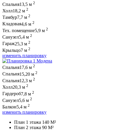
2
Спальня
13,5 м
2
Холл
18,2 м
2
Тамбур
7,7 м
2
Кладовая
4,6 м
2
Тех. помещение
5,9 м
2
Санузел
5,4 м
2
Гараж
25,3 м
2
Крыльцо
7 м
изменить планировку
2
Спальня
17,6 м
2
Спальня
15,20 м
2
Спальня
12,3 м
2
Холл
20,3 м
2
Гардероб
7,8 м
2
Санузел
5,6 м
2
Балкон
5,4 м
изменить планировку
План 1 этажа 140 M²
План 2 этажа 90 M²