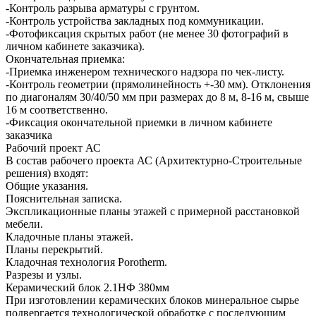
-Контроль разрыва арматуры с грунтом.
-Контроль устройства закладных под коммуникации.
-Фотофиксация скрытых работ (не менее 30 фотографий в
личном кабинете заказчика).
Окончательная приемка:
-Приемка инженером технического надзора по чек-листу.
-Контроль геометрии (прямолинейность +-30 мм). Отклонения
по диагоналям 30/40/50 мм при размерах до 8 м, 8-16 м, свыше
16 м соответственно.
-Фиксация окончательной приемки в личном кабинете
заказчика
Рабочий проект АС
В состав рабочего проекта АС (Архитектурно-Строительные
решения) входят:
Общие указания.
Пояснительная записка.
Экспликационные планы этажей с примерной расстановкой
мебели.
Кладочные планы этажей.
Планы перекрытий.
Кладочная технология Porotherm.
Разрезы и узлы.
Керамический блок 2.1НФ 380мм
При изготовлении керамических блоков минеральное сырье
подвергается технологической обработке с последующим