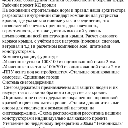
Рабочий проект КД кровли
На основании строительных норм и правил наши архитектора
разработали внутренний стандарт компании для устрйства
кровли, где указаны основные узлы и соединения, что
позволяет обеспечить прочность, долговечность,
герметичность, а так же достичь высокий уровень
шумоизоляции всей конструкции крыши. Расчет силового
каркаса крыши, с учётом всех нагрузок (полезная, снеговая,
ветровая и т.д.) в расчетном комплексе scad, штатными
конструкторами.
Комплектующие, фурнитура
-Усиленные уголки 100×100 из оцинкованной стали 2 мм.
-Усиленные пластины 100х300 из оцинкованной стали 2 мм.
-ППУ лента под контробрешетку. -Стальные оцинкованные
саморезы. -Ершенные гвозди.
Система снегозадержания
-Снегозадержатели предназначены для защиты людей и их
имущества от лавинообразного схода снега с кровли.
-Оцинкованное снегозадержание окрашенное порошковой
краской в цвет покрытия кровли. -Ставим дополнительные
опоры для увеличения возможной нагрузки на
снегозадержание. -Схема расположения рассчитана нашими
конструкторами индивидуально для каждого проекта.
Утепление по чердачному перекрытию 200мм "Технониколь"