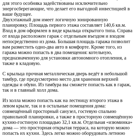
для этого особняка задействованы исключительно
энергосберегающие, что делает его выгодной инвестицией в
ваше будущее.
Двухэтажный дом имеет логичную зонированную
планировку. Площадь первого этажа составляет 140,6 кв.м.
Вход в дом оформлен в виде крыльца открытого типа. Справа
от входа расположен гараж с отдельным въездом и входом
непосредственно из дома. Большая площадь гаража позволит
вам разместить одно-два авто в комфорте. Кроме того, из
гаража можно попасть в два помещения: котельную,
предназначенную для установки автономного отопления, а
также в кладовую.
С крыльца прочная металлическая дверь ведёт в небольшой
тамбур, где предусмотрено место для хранения верхней
одежды и обуви. Из тамбура вы сможете попасть как в гараж,
так и в главный холл дома.
Из холла можно попасть как на лестницу второго этажа в
левом крыле, так и в остальные помещения дома:
совмещённый просторный санузел, гостевую спальню
правильной планировки, а также в просторную совмещённую
кухню-гостиную площадью 32,1 кв.м. Отдельная «изюминка»
дома — это просторная открытая терраса, на которую можно
попасть их кухни. Здесь легко можно оборудовать летнюю