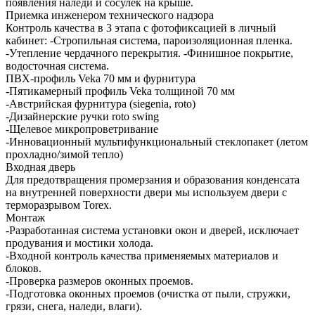
появления наледи и сосулек на крыше.
Приемка инженером технического надзора
Контроль качества в 3 этапа с фотофиксацией в личный
кабинет: -Стропильная система, пароизоляционная пленка.
-Утепление чердачного перекрытия. -Финишное покрытие,
водосточная система.
ПВХ-профиль Veka 70 мм и фурнитура
-Пятикамерный профиль Veka толщиной 70 мм
-Австрийская фурнитура (siegenia, roto)
-Дизайнерские ручки roto swing
-Щелевое микропроветривание
-Инновационный мультифункциональный стеклопакет (летом
прохладно/зимой тепло)
Входная дверь
Для предотвращения промерзания и образования конденсата
на внутренней поверхности двери мы используем двери с
терморазрывом Torex.
Монтаж
-Разработанная система установки окон и дверей, исключает
продувания и мостики холода.
-Входной контроль качества применяемых материалов и
блоков.
-Проверка размеров оконных проемов.
-Подготовка оконных проемов (очистка от пыли, стружки,
грязи, снега, наледи, влаги).