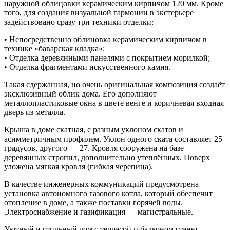
наружной облицовки керамическим кирпичом 120 мм. Кроме
того, для создания визуальной гармонии в экстерьере
задействовано сразу три техники отделки:
• Непосредственно облицовка керамическим кирпичом в
технике «баварская кладка»;
• Отделка деревянными панелями с покрытием морилкой;
• Отделка фрагментами искусственного камня.
Такая сдержанная, но очень оригинальная композиция создаёт
эксклюзивный облик дома. Его дополняют
металлопластиковые окна в цвете венге и коричневая входная
дверь из металла.
Крыша в доме скатная, с разным уклоном скатов и
асимметричным профилем. Уклон одного ската составляет 25
градусов, другого — 27. Кровля сооружена на базе
деревянных стропил, дополнительно утеплённых. Поверх
уложена мягкая кровля (гибкая черепица).
В качестве инженерных коммуникаций предусмотрена
установка автономного газового котла, который обеспечит
отопление в доме, а также поставки горячей воды.
Электроснабжение и газификация — магистральные.
Уютный и стильный дом с террасой и балконом станет