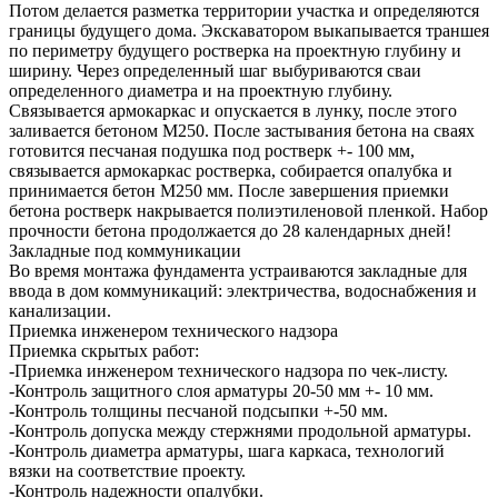
Потом делается разметка территории участка и определяются
границы будущего дома. Экскаватором выкапывается траншея
по периметру будущего ростверка на проектную глубину и
ширину. Через определенный шаг выбуриваются сваи
определенного диаметра и на проектную глубину.
Связывается армокаркас и опускается в лунку, после этого
заливается бетоном М250. После застывания бетона на сваях
готовится песчаная подушка под ростверк +- 100 мм,
связывается армокаркас ростверка, собирается опалубка и
принимается бетон М250 мм. После завершения приемки
бетона ростверк накрывается полиэтиленовой пленкой. Набор
прочности бетона продолжается до 28 календарных дней!
Закладные под коммуникации
Во время монтажа фундамента устраиваются закладные для
ввода в дом коммуникаций: электричества, водоснабжения и
канализации.
Приемка инженером технического надзора
Приемка скрытых работ:
-Приемка инженером технического надзора по чек-листу.
-Контроль защитного слоя арматуры 20-50 мм +- 10 мм.
-Контроль толщины песчаной подсыпки +-50 мм.
-Контроль допуска между стержнями продольной арматуры.
-Контроль диаметра арматуры, шага каркаса, технологий
вязки на соответствие проекту.
-Контроль надежности опалубки.