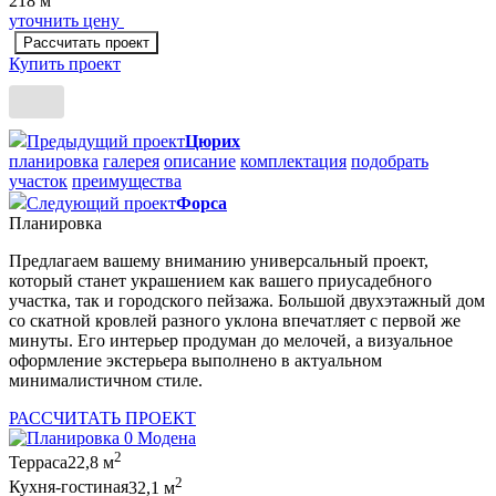
218 м
уточнить цену
Рассчитать проект
Купить проект
Предыдущий проект
Цюрих
планировка
галерея
описание
комплектация
подобрать
участок
преимущества
Следующий проект
Форса
Планировка
Предлагаем вашему вниманию универсальный проект,
который станет украшением как вашего приусадебного
участка, так и городского пейзажа. Большой двухэтажный дом
со скатной кровлей разного уклона впечатляет с первой же
минуты. Его интерьер продуман до мелочей, а визуальное
оформление экстерьера выполнено в актуальном
минималистичном стиле.
РАССЧИТАТЬ ПРОЕКТ
2
Терраса
22,8 м
2
Кухня-гостиная
32,1 м